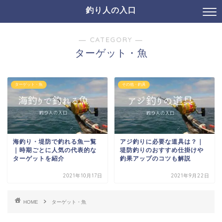
釣り人の入口
― CATEGORY ―
ターゲット・魚
ターゲット・魚
その他・釣具
海釣り・堤防で釣れる魚一覧
アジ釣りに必要な道具は？｜
｜時期ごとに人気の代表的な
堤防釣りのおすすめ仕掛けや
ターゲットを紹介
釣果アップのコツも解説
2021年10月17日
2021年9月22日
HOME
ターゲット・魚