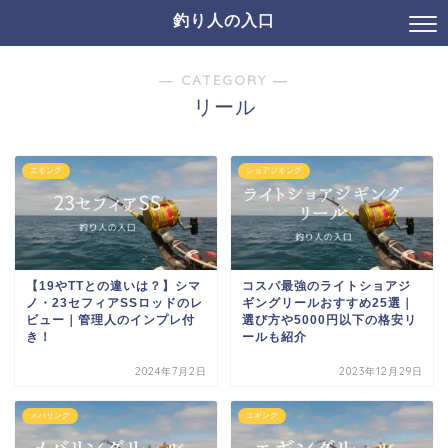
釣り人の入口
― CATEGORY ―
リール
エギング
ショアジギング
【19やTTとの違いは？】シマ
コスパ最強のライトショアジ
ノ・23セフィアSSロッドのレ
ギングリールおすすめ25選｜
ビュー｜管理人のインプレ付
選び方や5000円以下の格安リ
き！
ールも紹介
2024年7月2日
2023年12月29日
メバリング
エギング