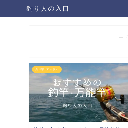
釣り人の入口
― 
釣り竿（ロッド）