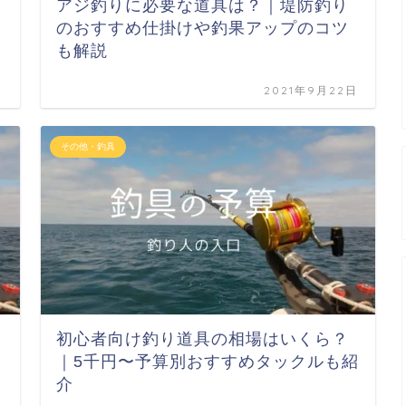
アジ釣りに必要な道具は？｜堤防釣り
のおすすめ仕掛けや釣果アップのコツ
も解説
日
2021年9月22日
その他・釣具
初心者向け釣り道具の相場はいくら？
｜5千円〜予算別おすすめタックルも紹
介