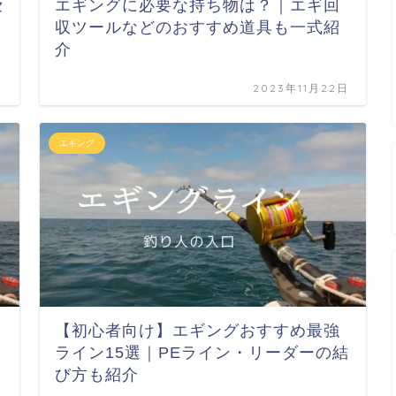
セ
エギングに必要な持ち物は？｜エギ回
の
収ツールなどのおすすめ道具も一式紹
介
日
2023年11月22日
エギング
【初心者向け】エギングおすすめ最強
ライン15選｜PEライン・リーダーの結
び方も紹介