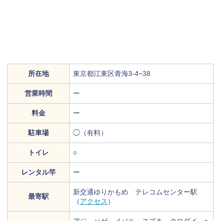
所在地
東京都江東区青海3-4−38
営業時間
ー
料金
ー
駐車場
◯（有料）
トイレ
○
レンタル竿
ー
新交通ゆりかもめ テレコムセンター駅
最寄駅
（
アクセス
）
アジ、ハゼ、メバル、スズキ、クロダイ、e