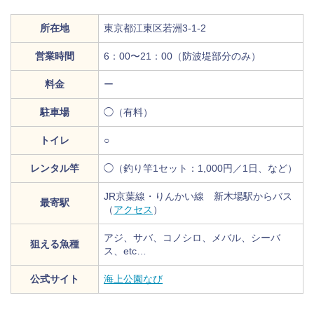
所在地
東京都江東区若洲3-1-2
営業時間
6：00〜21：00（防波堤部分のみ）
料金
ー
駐車場
◯（有料）
トイレ
○
レンタル竿
◯（釣り竿1セット：1,000円／1日、など）
JR京葉線・りんかい線 新木場駅からバス
最寄駅
（
アクセス
）
アジ、サバ、コノシロ、メバル、シーバ
狙える魚種
ス、etc…
公式サイト
海上公園なび